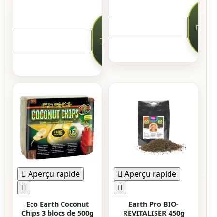


Ajou

au
Ajouter
pani

au


panier

Aperçu rapide

Aperçu rapide


Eco Earth Coconut
Earth Pro BIO-
Chips 3 blocs de 500g
REVITALISER 450g