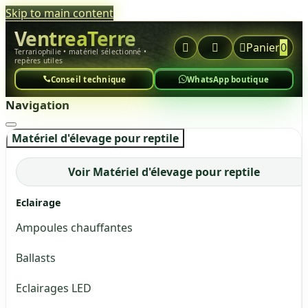
Skip to main content
VentreaTerre



Panier
0
Terrariophilie • matériel sélectionné •
repères utiles
Conseil technique
WhatsApp boutique
Navigation
Matériel d'élevage pour reptile
Voir Matériel d'élevage pour reptile
Eclairage
Ampoules chauffantes
Ballasts
Eclairages LED