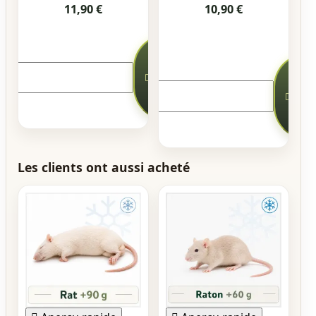
11,90 €
10,90 €
Ajouter



au
Ajou
panier

au
pani


Les clients ont aussi acheté