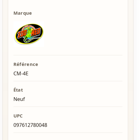
Marque
Référence
CM-4E
État
Neuf
UPC
097612780048