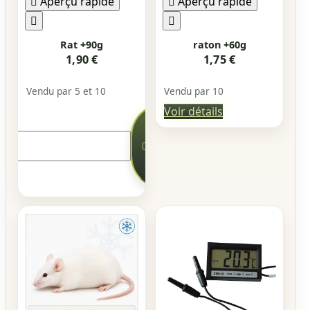

Aperçu rapide

Aperçu rapide


Rat +90g
raton +60g
1,90 €
1,75 €
Vendu par 5 et 10
Vendu par 10
Voir détails
Ajouter

au
panier