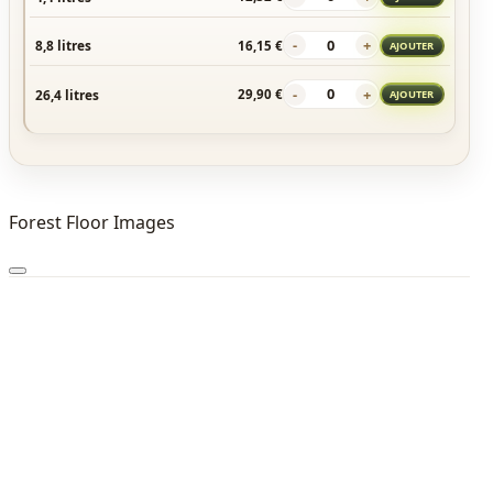
-
+
8,8 litres
16,15 €
AJOUTER
-
+
26,4 litres
29,90 €
AJOUTER
Forest Floor Images